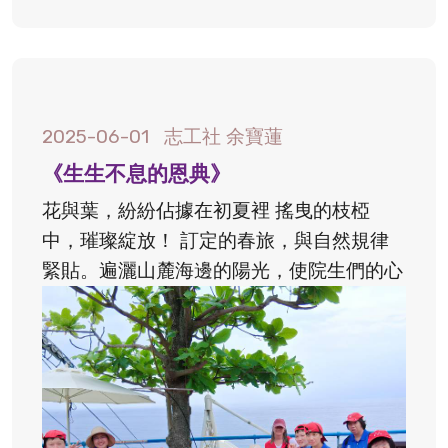
2025-06-01
志工社 余寶蓮
《生生不息的恩典》
花與葉，紛紛佔據在初夏裡 搖曳的枝椏
中，璀璨綻放！ 訂定的春旅，與自然規律
緊貼。遍灑山麓海邊的陽光，使院生們的心
田愉悅地蠢蠢欲動，不停發酵！