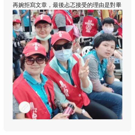
再婉拒寫文章，最後忐忑接受的理由是對畢
士大無盡的愛與關懷吧！
#畢士大