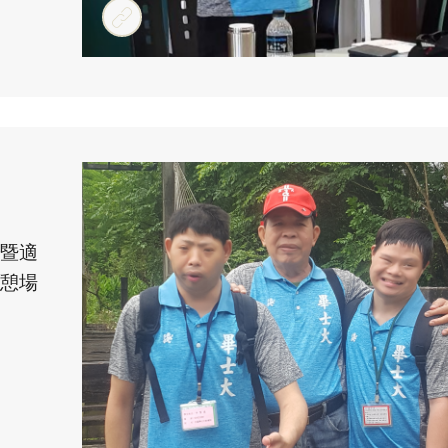
暨適
憩場