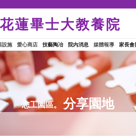
花蓮畢士大教養院
與設施
愛心商店
技藝陶冶
院內消息
媒體報導
家長會
分享園地
志工園區。