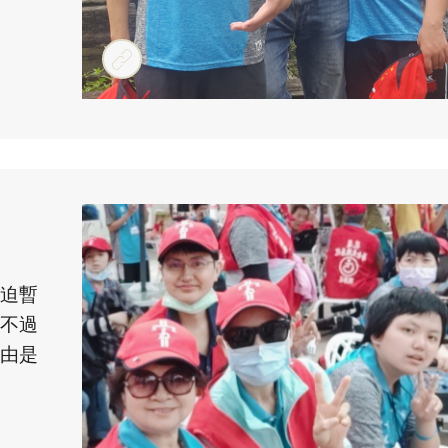
迫暫
不過
由是