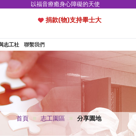
以福音療癒身心障礙的天使
捐款(物)支持畢士大
與志工社
聯繫我們
首頁
志工園區
分享園地