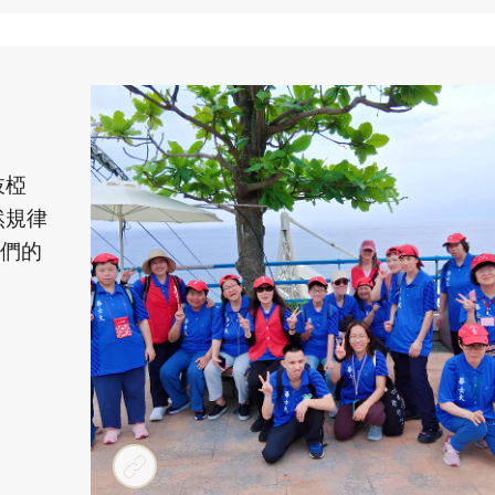
枝椏
然規律
們的