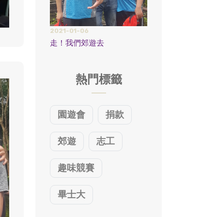
2021-01-06
走！我們郊遊去
熱門標籤
園遊會
捐款
郊遊
志工
趣味競賽
畢士大