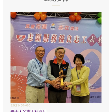
2021-01-06
2021
畢士大的志工社與我
疫情