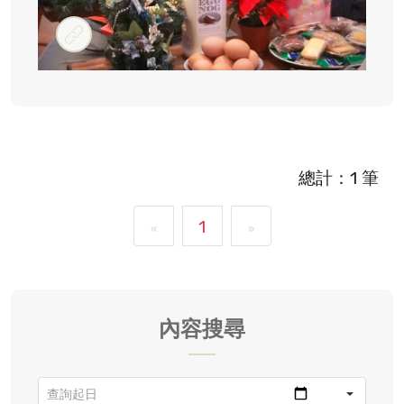
#園遊會
總計：1 筆
1
«
»
內容搜尋