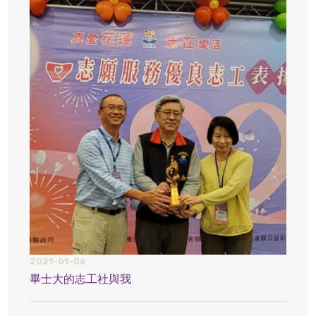
2021-01-06
2021
畢士大的志工社與我
疫情