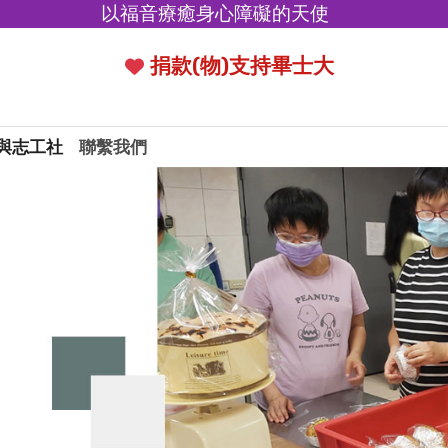
以福音療癒身心障礙的天使
捐款(物)支持畢士大
與志工社
聯繫我們