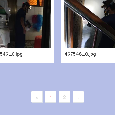
549_0.jpg
497548_0.jpg
1
2
«
»