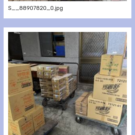
S__88907820_0.jpg