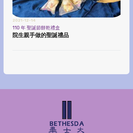
2021-12-14
2024
110 年 聖誕節餅乾禮盒
【榨
院生親手做的聖誕禮品