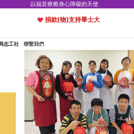
以福音療癒身心障礙的天使
捐款(物)支持畢士大
與志工社
聯繫我們