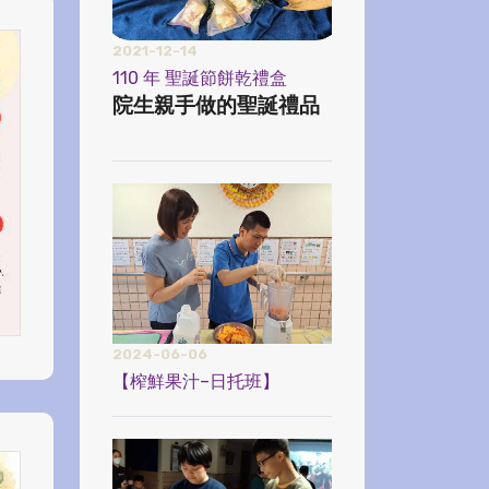
2021-12-14
110 年 聖誕節餅乾禮盒
院生親手做的聖誕禮品
2024-06-06
【榨鮮果汁–日托班】