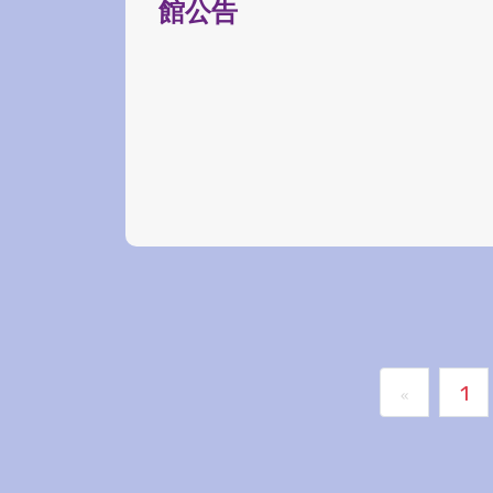
館公告
1
«