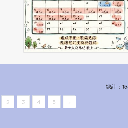
總計：15
2
3
4
5
»