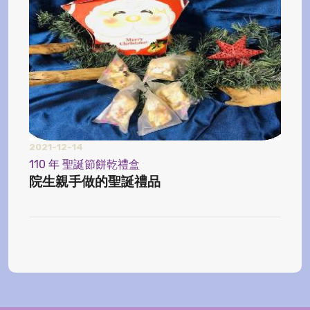
2021-12-14
2024
110 年 聖誕節餅乾禮盒
【榨
院生親手做的聖誕禮品