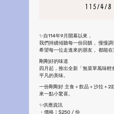
✨自114年9月開幕以來，
我們持續傾聽每一份回饋， 慢慢
希望每一位走進來的朋友， 都能
剛剛好的味道
四月起，推出全新「無菜單風味輕食
平凡的美味。
一份剛剛好 主食＋飲品＋沙拉＋2
來一點小驚喜。
✨供應資訊
・價格｜$250 / 份