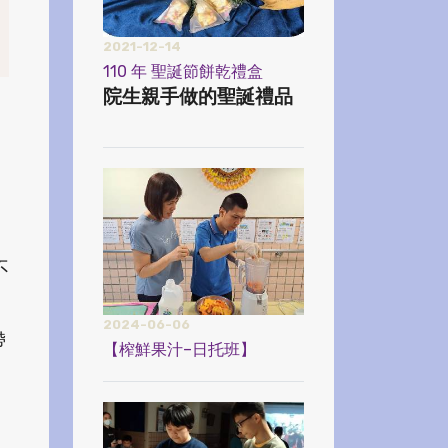
2021-12-14
110 年 聖誕節餅乾禮盒
院生親手做的聖誕禮品
不
2024-06-06
帶
【榨鮮果汁–日托班】