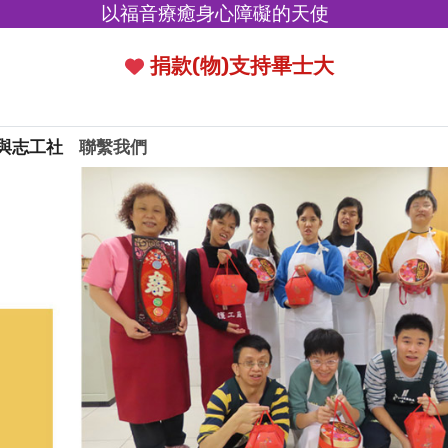
以福音療癒身心障礙的天使
捐款(物)支持畢士大
與志工社
聯繫我們