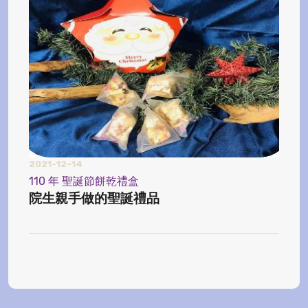
2021-12-14
2024
110 年 聖誕節餅乾禮盒
【榨
院生親手做的聖誕禮品